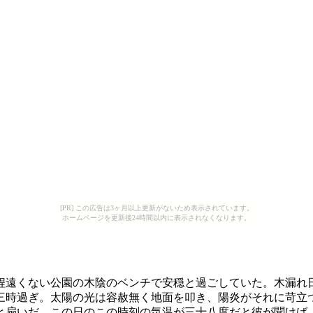
[PR] この広告は3ヶ月以上更新がないため表示されています。
ホームページを更新後24時間以内に表示されなくなります。
遠くない公園の木陰のベンチで安穏と過ごしていた。木漏れ
三時過ぎ。太陽の光は容赦無く地面を叩き、陽炎がそれに苛立
と扇いだ。この日のこの時刻の気温が三十八度だと彼が聞けば