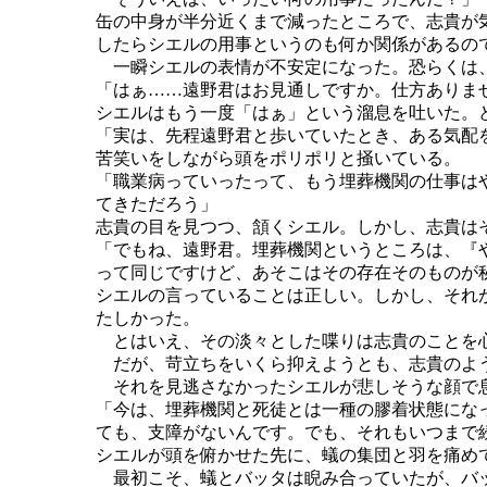
缶の中身が半分近くまで減ったところで、志貴が
したらシエルの用事というのも何か関係があるの
一瞬シエルの表情が不安定になった。恐らくは
「はぁ……遠野君はお見通しですか。仕方ありま
シエルはもう一度「はぁ」という溜息を吐いた。
「実は、先程遠野君と歩いていたとき、ある気配
苦笑いをしながら頭をポリポリと掻いている。
「職業病っていったって、もう埋葬機関の仕事は
てきただろう」
志貴の目を見つつ、頷くシエル。しかし、志貴は
「でもね、遠野君。埋葬機関というところは、『
って同じですけど、あそこはその存在そのものが
シエルの言っていることは正しい。しかし、それ
たしかった。
とはいえ、その淡々とした喋りは志貴のことを心
だが、苛立ちをいくら抑えようとも、志貴のよう
それを見逃さなかったシエルが悲しそうな顔で
「今は、埋葬機関と死徒とは一種の膠着状態にな
ても、支障がないんです。でも、それもいつまで
シエルが頭を俯かせた先に、蟻の集団と羽を痛め
最初こそ、蟻とバッタは睨み合っていたが、バッ