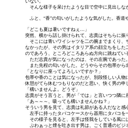
いない。
そんな様子を呆けたような目で空中に見出しな
ふと、“香”の匂いがしたような気がした。香道
「どこも夏は暑いですねぇ…」
突然、横から話し掛けられて、志貴はそちらに振
そこには青いワイシャツを二の腕までまくり、サ
なかったが、その男はイタリア系の顔立ちをした
のであろう、ところどころあらぬ方向に跳ねてい
ただ志貴が気になったのは、その左腕であった
また先程の匂いがした。どうやらその包帯から
「となりに座ってよろしいですか？」
包帯や香のことは気になったが、別段怪しい人物
休憩がてら休むつもりなのだと思い、快く男の申
「構いませんよ。どうぞ」
志貴がそう言うと、男が「では」と言いつつ隣に
「あ～～～、吸っても構いませんかね？」
そういう男を見て、志貴は礼節がある人だなと感
左手に持ったタバコケースから器用にタバコを一
その様子を見ると、左手は怪我をしている風に
ぷわぁっと煙を吐き出す男は、ごく普通のビジ