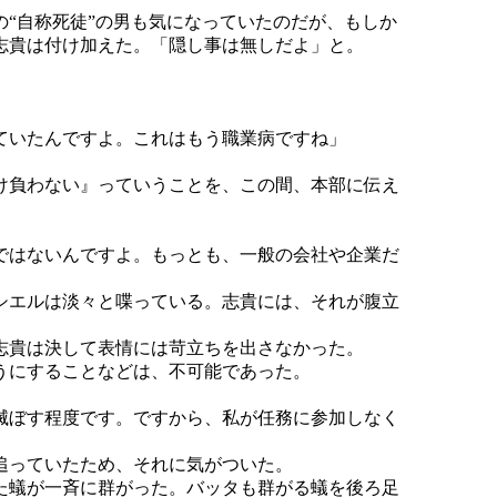
“自称死徒”の男も気になっていたのだが、もしか
志貴は付け加えた。「隠し事は無しだよ」と。
ていたんですよ。これはもう職業病ですね」
け負わない』っていうことを、この間、本部に伝え
ではないんですよ。もっとも、一般の会社や企業だ
シエルは淡々と喋っている。志貴には、それが腹立
志貴は決して表情には苛立ちを出さなかった。
うにすることなどは、不可能であった。
滅ぼす程度です。ですから、私が任務に参加しなく
追っていたため、それに気がついた。
た蟻が一斉に群がった。バッタも群がる蟻を後ろ足