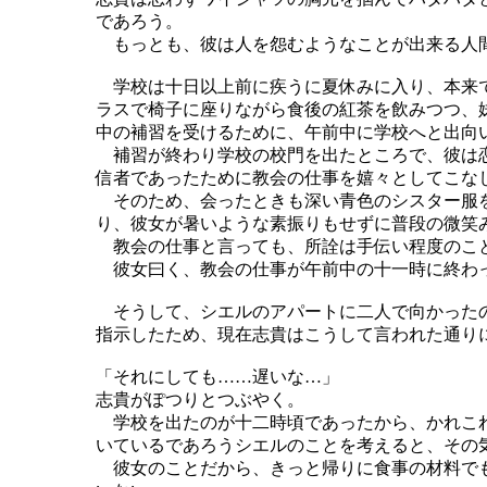
であろう。
もっとも、彼は人を怨むようなことが出来る人間
学校は十日以上前に疾うに夏休みに入り、本来で
ラスで椅子に座りながら食後の紅茶を飲みつつ、
中の補習を受けるために、午前中に学校へと出向
補習が終わり学校の校門を出たところで、彼は恋
信者であったために教会の仕事を嬉々としてこな
そのため、会ったときも深い青色のシスター服を
り、彼女が暑いような素振りもせずに普段の微笑
教会の仕事と言っても、所詮は手伝い程度のこと
彼女曰く、教会の仕事が午前中の十一時に終わっ
そうして、シエルのアパートに二人で向かったの
指示したため、現在志貴はこうして言われた通り
「それにしても……遅いな…」
志貴がぽつりとつぶやく。
学校を出たのが十二時頃であったから、かれこれ
いているであろうシエルのことを考えると、その
彼女のことだから、きっと帰りに食事の材料でも