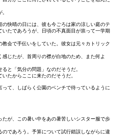
が。
程の快晴の日には、彼も今ごろは家の涼しい庭のテ
ていたであろうが、日頃の不真面目が祟って一学期
の教会で手伝いをしていた。彼女は元々カトリック
く感じたが、首周りの襟が白地のため、また何よ
せると「気分の問題」なのだそうだ。
ていたからここに来たのだそうだ。
言って、しばらく公園のベンチで待っているように
ったが、この暑い中をあの暑苦しいシスター服で歩
るのであろう。予算について試行錯誤しながらに違