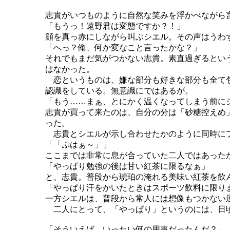
志貴がいつものように自然な笑みを浮かべながら
「もうっ！遠野君は変態ですか？！」
顔を真っ赤にしながら叫ぶシエル。その声はうわ
「へっ？俺、何か変なこと言ったかな？」
それでもまだ気がつかない志貴。素直過ぎるとい
はなかった。
恋というものは、嫌な部分も好きな部分も全て包
認識をしている。無意識にではあるが。
「もう……まぁ、とにかく温くなってしまう前に
志貴が買って来たのは、自分の分は「砂糖控えめ
った。
志貴とシエルが示し合わせたかのように同時にプ
「「ぷはぁ～」」
ここまでは非常に息が合っていた二人ではあった
「やっぱり勉強の後は甘い紅茶に限るなぁ」
と、志貴。普段から琥珀の淹れる美味い紅茶を飲
「やっぱり汗をかいたときはスポーツ飲料に限り
一方シエルは、普段から常人には想像もつかない
二人にとって、「やっぱり」というのには、日
「そういえば、いったい何の用事だったんだ？」