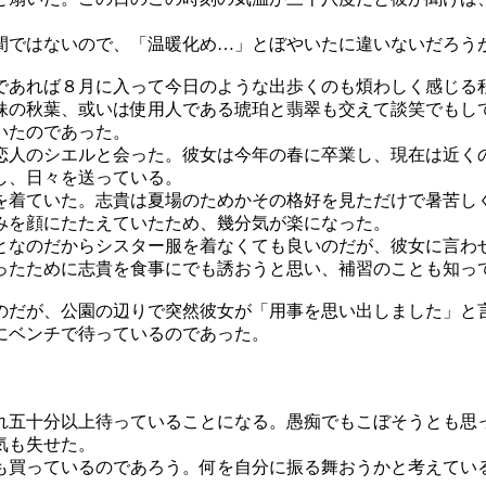
ではないので、「温暖化め…」とぼやいたに違いないだろう
あれば８月に入って今日のような出歩くのも煩わしく感じる
妹の秋葉、或いは使用人である琥珀と翡翠も交えて談笑でもし
いたのであった。
人のシエルと会った。彼女は今年の春に卒業し、現在は近く
し、日々を送っている。
着ていた。志貴は夏場のためかその格好を見ただけで暑苦し
みを顔にたたえていたため、幾分気が楽になった。
なのだからシスター服を着なくても良いのだが、彼女に言わ
たために志貴を食事にでも誘おうと思い、補習のことも知っ
だが、公園の辺りで突然彼女が「用事を思い出しました」と
にベンチで待っているのであった。
五十分以上待っていることになる。愚痴でもこぼそうとも思
気も失せた。
買っているのであろう。何を自分に振る舞おうかと考えてい