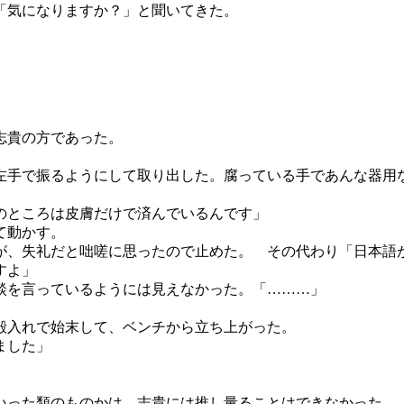
「気になりますか？」と聞いてきた。
志貴の方であった。
左手で振るようにして取り出した。腐っている手であんな器用
のところは皮膚だけで済んでいるんです」
て動かす。
が、失礼だと咄嗟に思ったので止めた。 その代わり「日本語
すよ」
談を言っているようには見えなかった。「………」
殻入れで始末して、ベンチから立ち上がった。
ました」
いった類のものかは、志貴には推し量ることはできなかった。