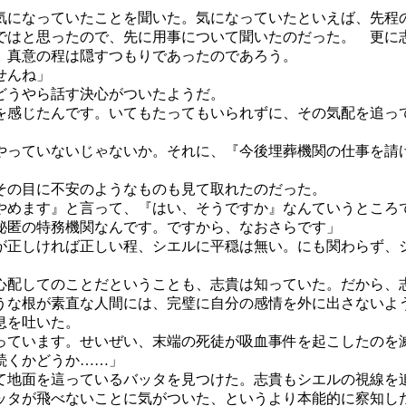
気になっていたことを聞いた。気になっていたといえば、先程の
ではと思ったので、先に用事について聞いたのだった。 更に
、真意の程は隠すつもりであったのであろう。
せんね」
どうやら話す決心がついたようだ。
を感じたんです。いてもたってもいられずに、その気配を追っ
やっていないじゃないか。それに、『今後埋葬機関の仕事を請
その目に不安のようなものも見て取れたのだった。
やめます』と言って、『はい、そうですか』なんていうところ
秘匿の特務機関なんです。ですから、なおさらです」
が正しければ正しい程、シエルに平穏は無い。にも関わらず、
配してのことだということも、志貴は知っていた。だから、
な根が素直な人間には、完璧に自分の感情を外に出さないよ
息を吐いた。
っています。せいぜい、末端の死徒が吸血事件を起こしたのを
続くかどうか……」
て地面を這っているバッタを見つけた。志貴もシエルの視線を
タが飛べないことに気がついた、というより本能的に察知し