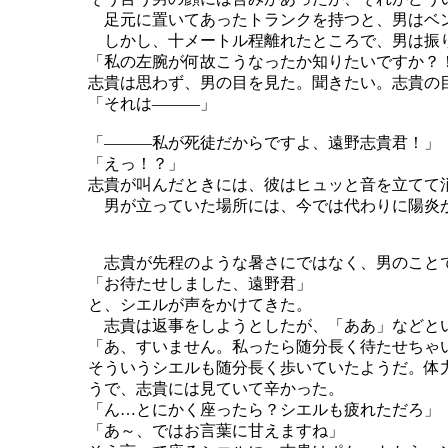
足元に置いてあったトランクを持つと、男はベ
しかし、十メートル程離れたところで、男は振
「私の左腕が何故こうなったか知りたいですか？
志貴は思わず、男の目を見た。聞きたい。志貴の
「それは―――」
「―――私が死徒だからですよ、遠野志貴君！」
「えっ！？」
志貴が叫んだときには、彼はヒュッと音を立てて
男が立っていた場所には、今では代わりに陽炎
志貴が先程のような暑さにではなく、男のこと
「お待たせしました、遠野君」
と、シエルが声をかけてきた。
志貴は返事をしようとしたが、「ああ」などとい
「あ、すいません。私ったら随分長く待たせちゃ
そういうシエルも随分長く歩いていたようだ。体
うで、志貴には見ていて辛かった。
「ん…とにかく座ったら？シエルも疲れただろ
「あ～、ではお言葉に甘えますね」