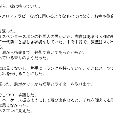
がら、彼は待っていた。
やアロマテラピーなどに用いるようなものではなく、お寺や教
り返った。
スペンダーズボンの外国人の男がいた。志貴はあまり人種の知
二十代前半と思しき容姿をしていた。中肉中背で、髪型はスポ
る。
。肩から指先まで、包帯で巻いてあったからだ。
出ている香りのようだった。
には見えないし、片手にトランクを持っていて、そこにスーツ
し出を受けることにした。
座った。胸ポケットから煙草とライターを取り出す。
心しつつ、承諾した。
本、ケース振るようにして飛び出させると、それを咥えて右
は思えなかった。
ネスマンに見えた。