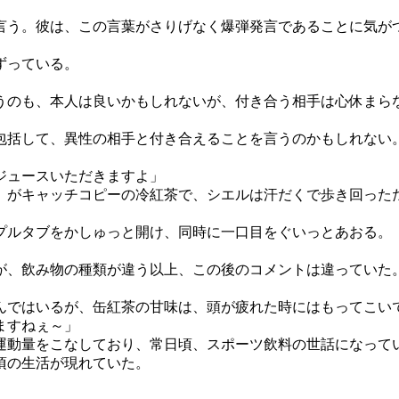
言う。彼は、この言葉がさりげなく爆弾発言であることに気が
ずっている。
うのも、本人は良いかもしれないが、付き合う相手は心休まら
括して、異性の相手と付き合えることを言うのかもしれない
ジュースいただきますよ」
」がキャッチコピーの冷紅茶で、シエルは汗だくで歩き回った
ルタブをかしゅっと開け、同時に一口目をぐいっとあおる。
が、飲み物の種類が違う以上、この後のコメントは違っていた
んではいるが、缶紅茶の甘味は、頭が疲れた時にはもってこい
ますねぇ～」
運動量をこなしており、常日頃、スポーツ飲料の世話になって
頃の生活が現れていた。