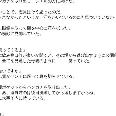
ンカチを取り出し、シエルの方に掲げた。
いことで、志貴はそう思ったのだ。
られなかったというか、汗をかいているのにも気づいていなか
た眼鏡を取って額を中心に汗を拭った。
の横顔に見惚れていた。
。
買ってくるよ」
に飲み物は何が良いか聞くと、その場から逃げ出すように公園
全てを見通した母親のように―――笑っていた。
ないですか」
志貴がベンチに座って息を切らせている。
腰ポケットからハンカチを取り出した。
。あ、遠野君のは後日洗濯してから返しますからね」
に大事そうに持っている。
―――」
な」