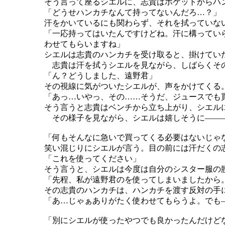
そう言って座るシエルに、志貴はポケットからハ
「どうせハンカチなんて持ってないんだろ…？」
汗をかいているにも関わらず、それを拭っていな
「一応持ってはいたんですけどね。汗に構ってい
わせてもらいますね」
シエルは志貴のハンカチを受け取ると、掛けてい
志貴は汗を拭うシエルを見ながら、しばらくそ
「ん？どうしました、遠野君」
その視線に気がついたシエルが、声をかけてくる
「あっ…いやっ、その……そうだ、ジュースでも
そう言うと志貴はベンチから立ち上がり、シエル
その様子を見ながら、シエルは嬉しそうに―――
「何もそんなに急いで買ってくる必要はないじゃ
笑い混じりにシエルが言う。目の前には汗だくの
「これを使ってください」
そう言うと、シエルは今度は自分のシスター服の
「先程、私が遠野君のを使ってしまいましたから
その志貴のハンカチは、ハンカチを渡す反対の手
「あ…じゃぁありがたく使わせてもらうよ。でも
「別にシエルが使ったやつでも良かったんだけど