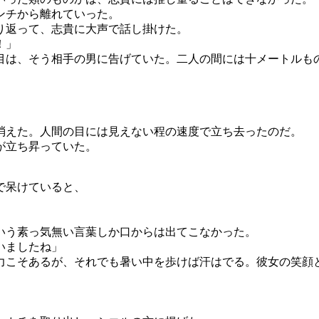
ンチから離れていった。
り返って、志貴に大声で話し掛けた。
！」
目は、そう相手の男に告げていた。二人の間には十メートルも
消えた。人間の目には見えない程の速度で立ち去ったのだ。
が立ち昇っていた。
で呆けていると、
う素っ気無い言葉しか口からは出てこなかった。
いましたね」
力こそあるが、それでも暑い中を歩けば汗はでる。彼女の笑顔
」