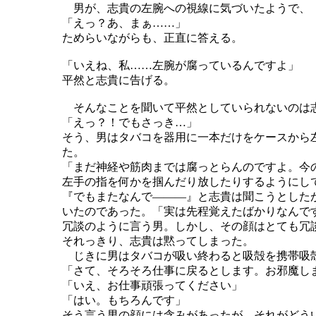
男が、志貴の左腕への視線に気づいたようで、
「えっ？あ、まぁ……」
ためらいながらも、正直に答える。
「いえね、私……左腕が腐っているんですよ」
平然と志貴に告げる。
そんなことを聞いて平然としていられないのは
「えっ？！でもさっき…」
そう、男はタバコを器用に一本だけをケースから
た。
「まだ神経や筋肉までは腐っとらんのですよ。今
左手の指を何かを掴んだり放したりするようにし
『でもまたなんで―――』と志貴は聞こうとした
いたのであった。「実は先程覚えたばかりなんで
冗談のように言う男。しかし、その顔はとても冗
それっきり、志貴は黙ってしまった。
じきに男はタバコが吸い終わると吸殻を携帯吸
「さて、そろそろ仕事に戻るとします。お邪魔し
「いえ、お仕事頑張ってください」
「はい。もちろんです」
そう言う男の顔には含みがあったが、それがどう